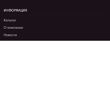
ИНФОРМАЦИЯ
Каталог
О компании
Новости
Оптовикам
Отзывы
Цвета RAL
Документы
Фотогалерея
Вакансии
Контакты
ПРОДУКЦИЯ