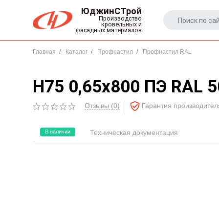
ЮджинСТрой
Производство
кровельных и
фасадных материалов
Главная
Каталог
Профнастил
Профнастил RAL
Н75 0,65x800 ПЭ RAL 
Отзывы (0)
Гарантия производителя
Отзывы (0)
В наличии
Техническая документация