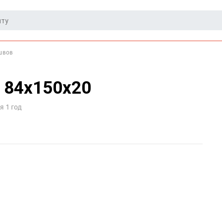
 швов
 84х150х20
я 1 год