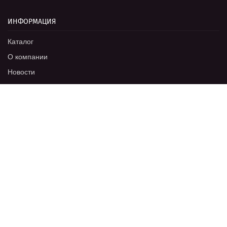
ИНФОРМАЦИЯ
Каталог
О компании
Новости
Оптовикам
Отзывы
Цвета RAL
Документы
Фотогалерея
Вакансии
Контакты
ПРОДУКЦИЯ